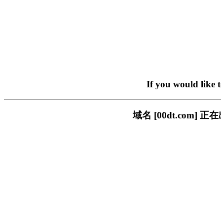
If you would like 
域名 [00dt.co