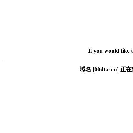
If you would like 
域名 [00dt.co